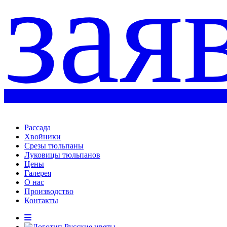
зая
Рассада
Хвойники
Срезы тюльпаны
Луковицы тюльпанов
Цены
Галерея
О нас
Производство
Контакты