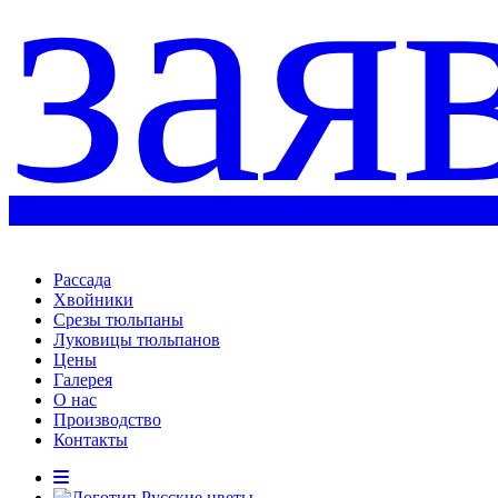
зая
Рассада
Хвойники
Срезы тюльпаны
Луковицы тюльпанов
Цены
Галерея
О нас
Производство
Контакты