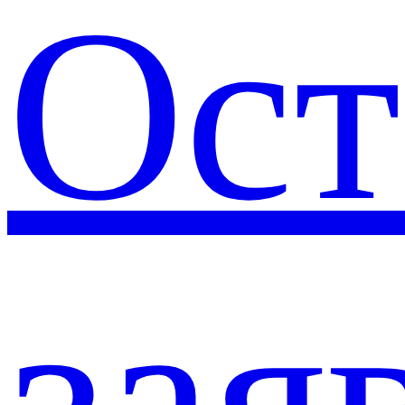
Ост
зая