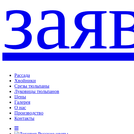
зая
Рассада
Хвойники
Срезы тюльпаны
Луковицы тюльпанов
Цены
Галерея
О нас
Производство
Контакты