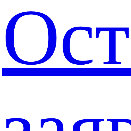
Ост
зая