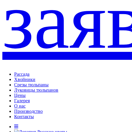
зая
Рассада
Хвойники
Срезы тюльпаны
Луковицы тюльпанов
Цены
Галерея
О нас
Производство
Контакты